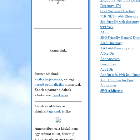
2AddLink Web Link Direc
Directory-474
Cool Websites Directory
71K.NET - Web Directory
Seo friendly web directory
999 Viva
A1dir
SEO Friendly General Dire
AAA Directory
AAAWebDirectory.com
Partnereink:
A Big Dir
Aboharwatch
Free Links
Add2Dir
Partner oldalunk
AddDir.info Web link Dire
a
világító jégkocka
, aki egy
Add Your Site for Free
kereső optimalizálás
mintaoldal.
A List Sites
Ennek a partner oldalnak
SEO Addiction
a fedőneve:
fénykocka
Ennek az oldalnak az
aktuális
PageRank
értéke:
Amennyiben ez a kijelző nem
egy számot mutat, hanem pl.
azt, hogy n/a, az arra enged