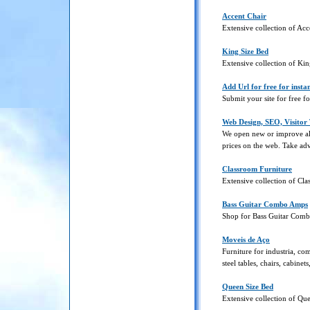
Accent Chair
Extensive collection of Acc
King Size Bed
Extensive collection of Ki
Add Url for free for insta
Submit your site for free f
Web Design, SEO, Visitor
We open new or improve alr
prices on the web. Take adv
Classroom Furniture
Extensive collection of Cl
Bass Guitar Combo Amps
Shop for Bass Guitar Com
Moveis de Aço
Furniture for industria, c
steel tables, chairs, cabinets
Queen Size Bed
Extensive collection of Qu