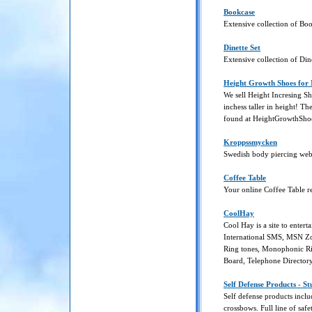
Bookcase
Extensive collection of Bo
Dinette Set
Extensive collection of Dine
Height Growth Shoes for
We sell Height Incresing S
inchess taller in height! T
found at HeightGrowthSho
Kroppssmycken
Swedish body piercing webs
Coffee Table
Your online Coffee Table r
CoolHay
Cool Hay is a site to entert
International SMS, MSN Zo
Ring tones, Monophonic Ri
Board, Telephone Director
Self Defense Products - S
Self defense products inclu
crossbows. Full line of saf