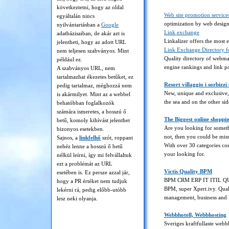
következtetni, hogy az oldal
Web site promotion service
egyáltalán nincs
optimization by web desig
nyilvántartásban a
Google
Link exchange
adatbázisaiban, de akár azt is
Linkalizer offers the most 
jelentheti, hogy az adott URL
Link Exchange Directory f
nem teljesen szabványos. Mint
Quality directory of webma
például ez.
engine rankings and link p
A szabványos URL, nem
tartalmazhat ékezetes betűket, ez
Resort villaggio i sorbizzi
pedig tartalmaz, méghozzá nem
New, unique and exclusive, 
is akármilyet. Mint az a webbel
the sea and on the other sid
behatóbban foglalkozók
számára ismeretes, a hosszú ő
The Biggest online shoppi
betű, komoly kihívást jelenthet
Are you looking for somet
bizonyos esetekben.
not, then you could be miss
Sajnos, a
linkfelhő
szót, roppant
With over 30 categories c
nehéz lenne a hosszú ő betű
your looking for.
nélkül leírni, így mi felvállaltuk
ezt a problémát az URL
Victis Quality BPM
esetében is. Ez persze azzal jár,
BPM CRM ERP IT ITIL QUAL
hogy a PR értéket nem tudjuk
BPM, super Xpert.ivy. Qua
lekérni rá, pedig előbb-utóbb
management, business and 
lesz neki olyanja.
Webbhotell, Webbhosting
Sveriges kraftfullaste webb