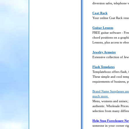
diversion safes, telephone 
Coat Rack
Your online Coat Rack res
Guitar Lessons
FREE guitar software - Free
chord positions on a graph
Lessons, plus access to ebo
Jewelry Armoire
Extensive collection of Je
Flash Templates
Templatebozz offers flash,
These simple and cool templ
requirements of business, p
Brand Name Sunglasses and 
much more.
Mens, womens and unisex;
authentic. Wholesale Prices
selection from many differen
Help Stop Foreclosure N
someone in your corner rig