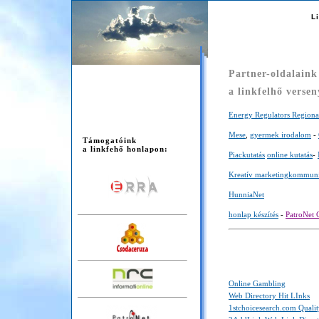
li
L
Partner-oldalaink
a linkfelhő versen
Energy Regulators Regional
Mese
,
gyermek irodalom
-
Támogatóink
a linkfehő honlapon:
Piackutatás
online kutatás
-
Kreatív marketingkommuni
HunniaNet
honlap készítés
-
PatroNet
Online Gambling
Web Directory Hit LInks
1stchoicesearch.com Qualit