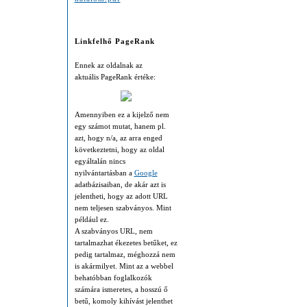
Linkfelhő PageRank
Ennek az oldalnak az
aktuális PageRank értéke:
Amennyiben ez a kijelző nem
egy számot mutat, hanem pl.
azt, hogy n/a, az arra enged
következtetni, hogy az oldal
egyáltalán nincs
nyilvántartásban a
Google
adatbázisaiban, de akár azt is
jelentheti, hogy az adott URL
nem teljesen szabványos. Mint
például ez.
A szabványos URL, nem
tartalmazhat ékezetes betűket, ez
pedig tartalmaz, méghozzá nem
is akármilyet. Mint az a webbel
behatóbban foglalkozók
számára ismeretes, a hosszú ő
betű, komoly kihívást jelenthet