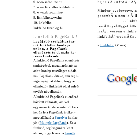
6. www.infonline.hu
hajnali 3 kÃ¶rÃ¼l:
Ã³
7. www.linkfelho.fanklub.hu
Mindent egybevetve, 
8. www.dolgozni.hu/
gorombÃ¡n nem is Ã¡ll
9. linkfelho.wyw.hu
.................... -- 
10. linkfelho-
remÃ©nysÃ©ggel Ã©s bi
linkfelho.freeblog.hu
lazÃ¡n veszem e linkfe
Linkfelhő PageRank !
linkfelhÅ‘ eredmÃ©nye
Legújabb szol­gál­tatása­
ink linkfelhő honlap­
«
Linkfelhő
(Vissza)
unkon, a PageRank
ellenőr­zés és domain ke­
re­sés funkciók.
A linkfelhő PageRank ellenőr­zés
se­gít­ségé­vel, megállapít­ható az
adott honlap tetsző­leges ol­da­lá­
nak PageRank értéke, ami segít­
séget nyújthat abban, hogy az
ellenőr­zőtt linkfelhő oldal súlyát
tovább növel­hes­sük.
A linkfelhő PageRank ellenőr­ző
bő­ví­tett vál­toza­ta, amivel
egyszer­re 45 data­center­ből kér­
het­jük le a PageRank érték­et -
meg­talál­ha­tó a
PatroNet
hon­lap­
ján (
Multiple PageRank
). Ez a
funkció, se­gít­ségünk­re lehet
abban, hogy lás­suk: a
Google