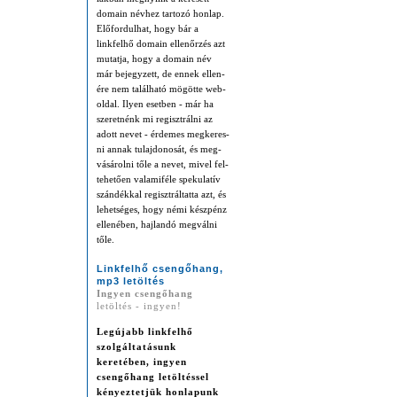
domain név­hez tar­to­zó honlap.
Elő­for­dul­hat, hogy bár a
linkfelhő domain el­len­őr­zés azt
mu­tat­ja, hogy a domain név
már be­jegy­zett, de ennek el­len­
ére nem ta­lál­ha­tó mö­göt­te web­
ol­dal. Ilyen eset­ben - már ha
sze­ret­nénk mi re­giszt­rál­ni az
adott ne­vet - ér­dem­es meg­ke­res­
ni an­nak tu­laj­donos­át, és meg­
vá­sárol­ni tő­le a ne­vet, mi­vel fel­
te­hető­en va­lami­féle spe­ku­la­tív
szán­dék­kal re­gisztrál­tat­ta azt, és
le­het­sé­ges, hogy né­mi kész­pénz
el­lené­ben, haj­lan­dó meg­vál­ni
tő­le.
Linkfelhő csengőhang,
mp3 letöltés
Ingyen csengőhang
letöltés - ingyen!
Legújabb
linkfelhő
szolgáltatásunk
keretében,
ingyen
csengőhang letöltés
sel
kényeztetjük honlapunk