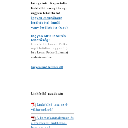
látogatóit. A speciális
linkfelhő
csengőhang,
ingyen letölthető
!
Ingyen csengőhang
letöltés itt! (mp3)
vagy letöltés itt (wav)
Ingyen MP3 letöltés
lehetőség!
Linkfelhő Levan Polka
mp3 letöltés ingyen! :)
Itt a Levan Polka (Loituma)
andante remixe!
Ingyen mp3 letöltés itt!
Linkfelhő gazdaság
Linkfelhő lesz az új
világrend.pdf
A kamatkapitalizmus és
a szervezett linkfelhő-
hatalom.pdf