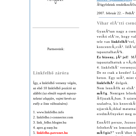
Ã¼gyfeleink rendelkezÃ©s
2007. február 22. – PethÅ‘
Vihar elÅ‘tti csend
GyanÃºsan nagy a csen
vetÃ­ti elÅ‘re, hogy 
tele van
linkfelhÅ‘
vel,
koncentrÃ¡ciÃ³. IdÅ‘
Partnereink:
tapasztalhatÃ³k.
Ez bizony, jÃ³ jel!
MÃ¡
tapasztalhattuk a vÃ¡r
4. linkfelhÅ‘ versenyz
Linkfelhő záróra
De ez csak a kezdet! L
beton. Egy szÃ³, mint
Így, a linkfelhő ver­seny vé­gén,
linkfelhÅ‘
dolgok.
az el­ső 10 linkfelhő po­zí­ció az
Nem lennÃ©k az elsÅ‘ 
aláb­bi
(az el­múlt na­pok ta­pasz­
mÃ©g
. Nemigen lelne
ta­latai alap­ján, vajmi ke­vés az
Ã©jszakÃ¡ban. S szinte
esély a lis­ta vál­to­zá­sá­ra).
szaladva, kis kezecsk
ujjacskÃ¡ikkal matatn
1. www.linkfelho.info
eredmÃ©nyeket meg n
2. linkfelho.i-connector.com
3. link_felho.blogter.hu
EnnÃ©l persze, Jozsoo 
4. apro.g-easy.hu
feltehetÅ‘en lemondo
5.
linkfelho.patronet.hu
mÃ©gis?"
vetÅ‘dhet fe