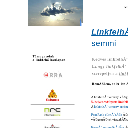
li
Li
Linkfelh
semmi
Támogatóink
Kedves linkfelhÅ
a linkfehő honlapon:
Ez egy
linkfelhÅ‘
szerepeljen a
link
RemÃ©lem, talÃ¡lsz Ã
A linkfelhÅ‘ verseny vÃ©g
5. helyen vÃ©gzett linkfel
A
linkfelhÅ‘ verseny ere
PageRank ellenÅ‘zÃ©s
Ã©
vÃ©geztÃ©vel visszakÃ¶ltÃ
KeresÅ‘-optimalizÃ¡lÃ¡s
Ã