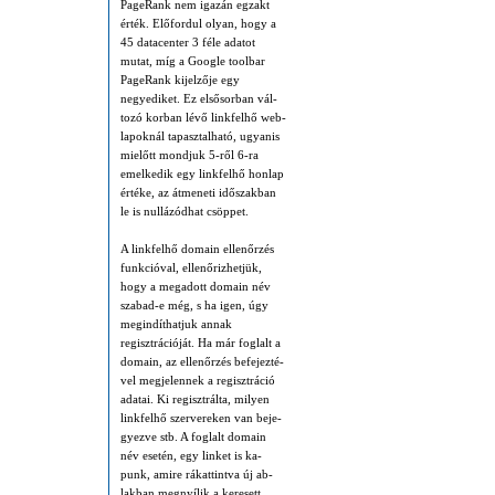
PageRank nem igazán egzakt
ér­ték. Elő­for­dul olyan, hogy a
45 data­center 3 féle adatot
mutat, míg a Google tool­bar
PageRank ki­jel­ző­je egy
negyedik­et. Ez első­sor­ban vál­
tozó kor­ban lé­vő linkfelhő web­
lap­oknál ta­pasz­tal­ható, ugyanis
mi­előtt mond­juk 5-ről 6-ra
emel­ke­dik egy linkfelhő hon­lap
ér­té­ke, az át­me­ne­ti idő­szak­ban
le is nullá­zód­hat csöp­pet.
A linkfelhő domain el­lenőr­zés
funk­ció­val, el­lenőriz­het­jük,
hogy a meg­a­dott domain név
sza­bad-e még, s ha igen, úgy
meg­in­dít­hat­juk an­nak
regisztráció­ját. Ha már fog­lalt a
domain, az el­len­őr­zés be­fe­jez­té­
vel meg­jelen­nek a regisztrá­ció
ada­tai. Ki regiszt­rálta, milyen
linkfelhő szer­ve­re­ken van be­je­
gyez­ve stb. A fog­lalt domain
név ese­tén, egy linket is ka­
punk, ami­re rá­kat­tint­va új ab­
lak­ban meg­nyí­lik a ke­re­sett