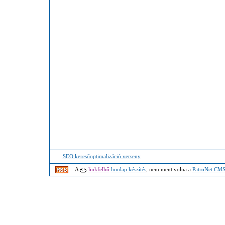
SEO keresőoptimalizáció verseny
A
linkfelhő
honlap készítés
, nem ment volna a
PatroNet CM