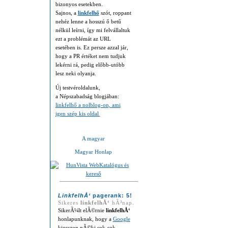
bizonyos esetekben.
Sajnos, a
linkfelhő
szót, roppant
nehéz lenne a hosszú ő betű
nélkül leírni, így mi felvállaltuk
ezt a problémát az URL
esetében is. Ez persze azzal jár,
hogy a PR értéket nem tudjuk
lekérni rá, pedig előbb-utóbb
lesz neki olyanja.
Új testvéroldalunk,
a Népszabadság blogjában:
linkfelhő a nolblog-on, ami
igen szép kis oldal
LinkfelhÅ‘
pagerank: 5!
Sikeres
linkfelhÅ‘
hÃ³nap.
SikerÃ¼lt elÃ©rnie
linkfelhÅ‘
honlapunknak, hogy a
Google
kiosszon nÃ©ki sok-sok