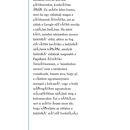
pÃ©dzsrenket, konkrÃ©tan
Ã¶tÃ¶t .Ez azÃ©rt lehet fontos,
mert ha egy oldalnak magas a
pÃ©dzsrenk Ã©rtÃ©ke, azt az
oldalt a Google elÅ‘rÃ©bb sorolja
a talÃ¡lati listÃ¡ban. Ha adott
kÃ©t, minden tekintetben azonos
linkfelhÅ‘ oldal, akkor az fog
elÅ‘rÃ©bb kerÃ¼lni a linkfelhÅ‘
talÃ¡latok kÃ¶zÃ¶tt, amelyik
linkfelhÅ‘ oldalnak magasabb a
PageRank Ã©rtÃ©ke.
TermÃ©szetesen, a "mindenben
azonos" nem a tartalomra
vonatkozik, hanem arra, hogy pl.
a cÃ­mben ugyanannyiszor
szerepel a kulcsszÃ³, vagy a body
szÃ¶vegÃ©ben ugyanolyan
szÃ¡zalÃ©kban talÃ¡ljuk meg a
kulcsszavakat. Ezt a nÃ©hÃ¡ny
sort is azÃ©rt Ã­rtam most ide,
hogy nÃ¶veljem az oldalon a
linkfelhÅ‘ szÃ³ elÅ‘fordulÃ¡sÃ¡t.